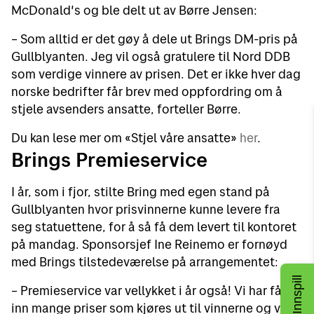
McDonald's og ble delt ut av Børre Jensen:
– Som alltid er det gøy å dele ut Brings DM-pris på
Gullblyanten. Jeg vil også gratulere til Nord DDB
som verdige vinnere av prisen. Det er ikke hver dag
norske bedrifter får brev med oppfordring om å
stjele avsenders ansatte, forteller Børre.
Du kan lese mer om «Stjel våre ansatte»
her
.
Brings Premieservice
I år, som i fjor, stilte Bring med egen stand på
Gullblyanten hvor prisvinnerne kunne levere fra
seg statuettene, for å så få dem levert til kontoret
på mandag. Sponsorsjef Ine Reinemo er fornøyd
med Brings tilstedeværelse på arrangementet:
Innspill
– Premieservice var vellykket i år også! Vi har fått
inn mange priser som kjøres ut til vinnerne og vi