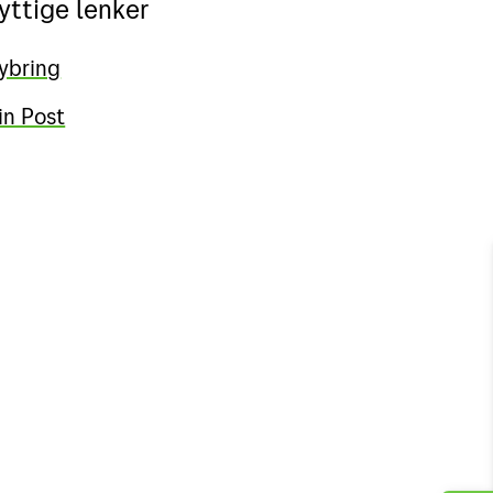
yttige lenker
Driftsmeldinger
ybring
Finn åpningstider og
in Post
postkontor
Min Bring-profil