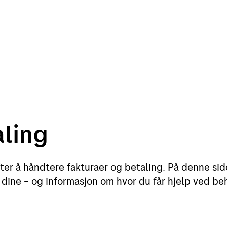
bring
Kontakt oss
aling
andel
Rådgivning
fter å håndtere fakturaer og betaling. På denne sid
andel
Våre integrasjonsløsninger
dine – og informasjon om hvor du får hjelp ved be
 nettbutikk
Reklameløsninger
for netthandel
Pakkeguiden