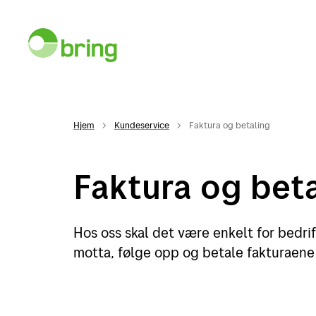
Hjem
Kundeservice
Faktura og betaling
Spore en sending
My
Faktura og bet
Tjenester
Netth
Hos oss skal det være enkelt for bedri
Post
Netth
motta, følge opp og betale fakturaene 
Pakker og gods
Starte
Bud og ekspress
Frakt 