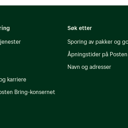
gg
 og XML
ring
Søk etter
nnement, slik at rapportene sendes
tjenester
Sporing av pakker og g
Åpningstider på Posten
uraer og rapporter i
Min Post
Navn og adresser
og karriere
sten Bring-konsernet