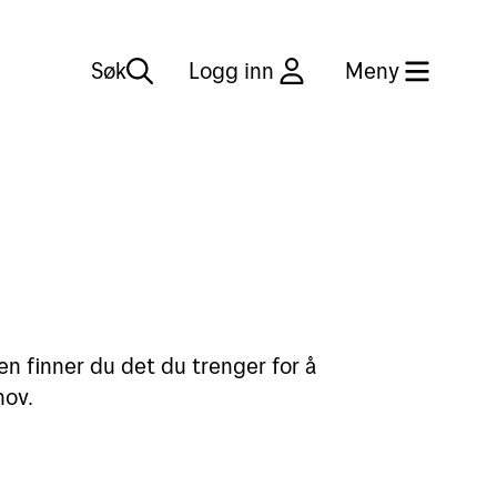
Søk
Logg inn
Meny
Lukk
Kundeservice
en finner du det du trenger for å
Hjelp og service
hov.
Reklamasjon og klage
Fakturaspørsmål