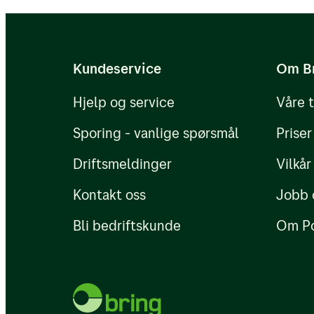
Laste ned fakturaer og vedle
Sjekke betalingsstatus
Hente rapporter i PDF, Excel
Kundeservice
Om B
Du kan også sette opp rapportabo
Hjelp og service
Våre 
automatisk til deg på e‑post.
Sporing - vanlige spørsmål
Priser
For post og reklame finner du fakt
Driftsmeldinger
Vilkår
Kontakt oss
Jobb 
Bli bedriftskunde
Om Po