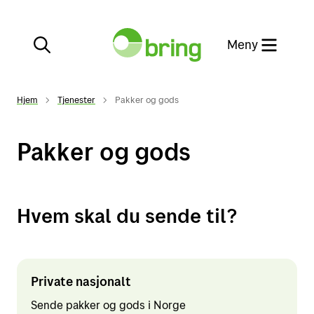
Meny
Lukk
Hjem
Tjenester
Pakker og gods
Spore en sending
Pakker og gods
Mybring
Kontakt oss
Hvem skal du sende til?
Tjenester
Private nasjonalt
Netthandel
Post
Sende pakker og gods i Norge