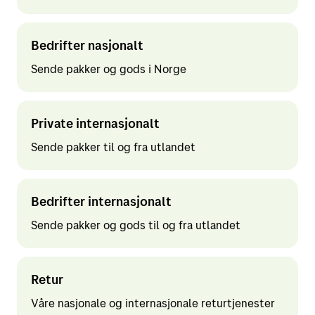
Pakker og gods
Rådgivning
Netthandel
Bud og ekspress
Starte nettbutikk
Bedrifter nasjonalt
Kundeservice
Våre integrasjonsløsninger
Lagerløsninger
Sende pakker og gods i Norge
Frakt for netthandel
Reklameløsninger
Adressetjenester
Hjelp og service
Checkout-rådgivning
Pakkeguiden
Import og fortolling
Private internasjonalt
Reklamasjon og klage
Innsikt
Bli bedriftskunde
Sende pakker til og fra utlandet
Klargjøring av forsendelsen
Fakturaspørsmål
Leie en postboks
Driftsmeldinger
Bedrifter internasjonalt
Finn åpningstider og postkontor
Sende pakker og gods til og fra utlandet
Min Bring-profil
Retur
Våre nasjonale og internasjonale returtjenester