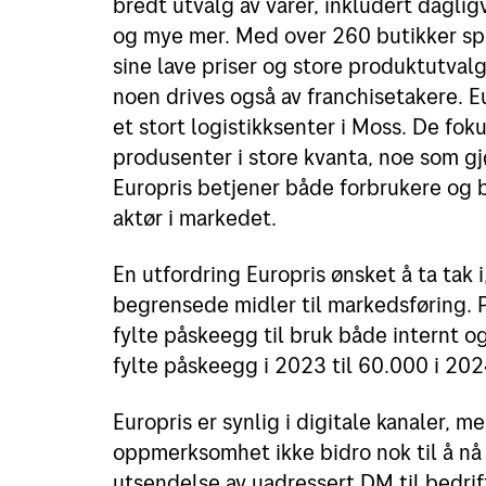
bredt utvalg av varer, inkludert dagligv
og mye mer. Med over 260 butikker spre
sine lave priser og store produktutva
noen drives også av franchisetakere. Eu
et stort logistikksenter i Moss. De foku
produsenter i store kvanta, noe som gjø
Europris betjener både forbrukere og be
aktør i markedet.
En utfordring Europris ønsket å ta tak 
begrensede midler til markedsføring. 
fylte påskeegg til bruk både internt o
fylte påskeegg i 2023 til 60.000 i 202
Europris er synlig i digitale kanaler,
oppmerksomhet ikke bidro nok til å nå
utsendelse av uadressert DM til bedrif