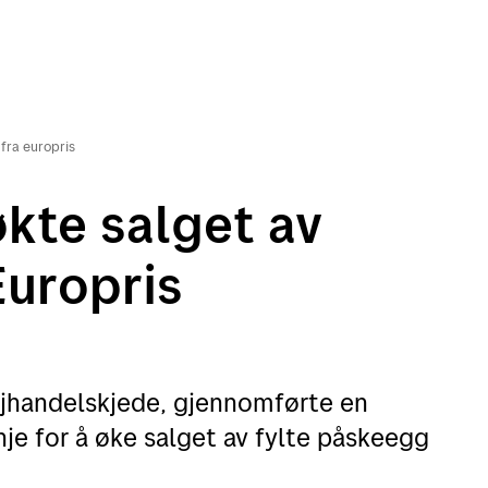
fra europris
kte salget av
uropris
ljhandelskjede, gjennomførte en
e for å øke salget av fylte påskeegg