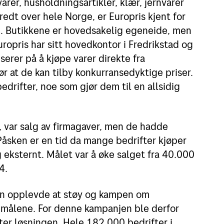
arer, husholdningsartikler, klær, jernvarer
dt over hele Norge, er Europris kjent for
lg. Butikkene er hovedsakelig egeneide, men
ropris har sitt hovedkontor i Fredrikstad og
serer på å kjøpe varer direkte fra
r at de kan tilby konkurransedyktige priser.
drifter, noe som gjør dem til en allsidig
i, var salg av firmagaver, men de hadde
Påsken er en tid da mange bedrifter kjøper
g eksternt. Målet var å øke salget fra 40.000
4.
 men opplevde at støy og kampen om
 målene. For denne kampanjen ble derfor
ter løsningen. Hele 182.000 bedrifter i