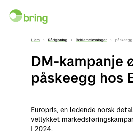
Hjem
Rådgivning
Reklameløsninger
påskeegg 
DM-kampanje ø
påskeegg hos E
Europris, en ledende norsk deta
vellykket markedsføringskampanj
i 2024.