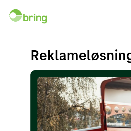
Reklameløsnin