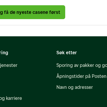
 få de nyeste casene først
ring
Søk etter
tjenester
Sporing av pakker og g
Åpningstider på Posten
Navn og adresser
og karriere