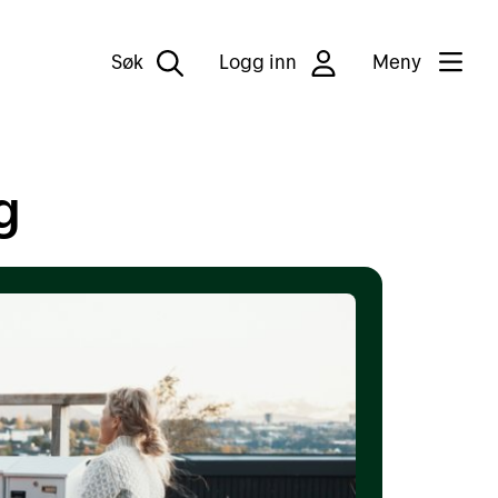
Søk
Logg inn
Meny
g