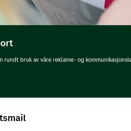
jort
jon rundt bruk av våre reklame- og kommunikasjonsl
tsmail