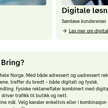
n
Digitale løs
Sømløse kundereiser
n
Les mer om digita
 Bring?
 hele Norge. Med både adressert og uadressert rek
ne, treffer du bredt – både digitalt og fysisk.
ndling. Fysiske reklameflater kombinert med digita
river trafikk til butikk og nett.
dine mål. Velg kanaler enkeltvis eller i kombinasjon 