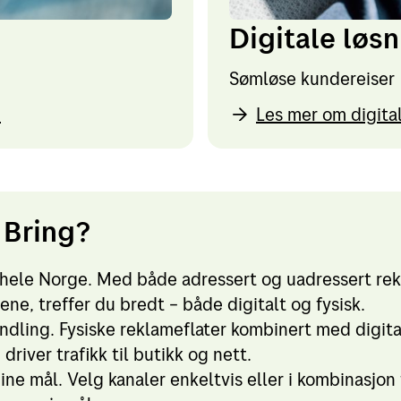
n
Digitale løs
Sømløse kundereiser
n
Les mer om digita
 Bring?
 hele Norge. Med både adressert og uadressert rek
ne, treffer du bredt – både digitalt og fysisk.
ndling. Fysiske reklameflater kombinert med digita
river trafikk til butikk og nett.
dine mål. Velg kanaler enkeltvis eller i kombinasjon 