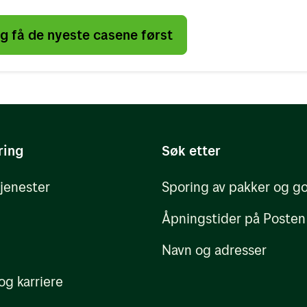
 få de nyeste casene først
ring
Søk etter
tjenester
Sporing av pakker og g
Åpningstider på Posten
Navn og adresser
og karriere