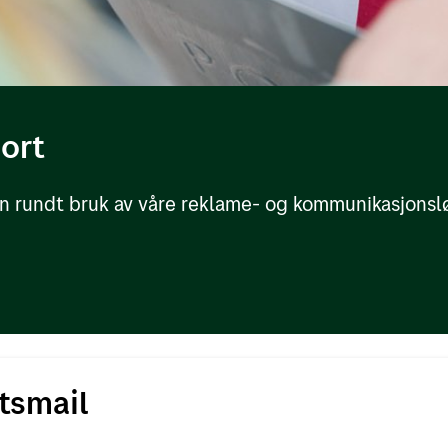
jort
jon rundt bruk av våre reklame- og kommunikasjonsl
tsmail