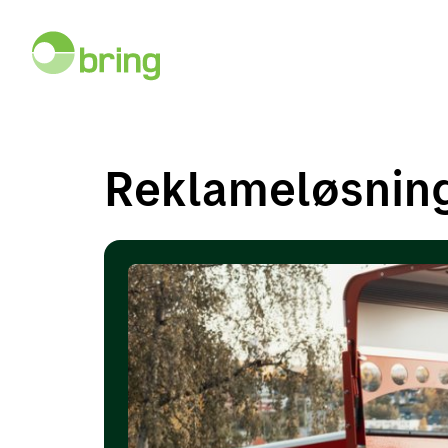
Reklameløsnin