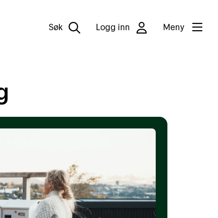
Søk
Logg inn
Meny
g