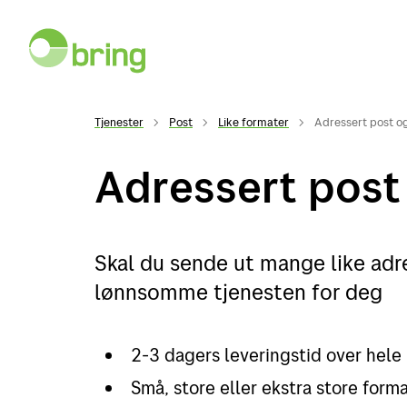
Tjenester
Post
Like formater
Adressert post o
Adressert post
Skal du sende ut mange like adr
lønnsomme tjenesten for deg
2-3 dagers leveringstid over hele 
Små, store eller ekstra store form