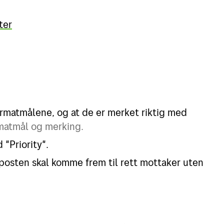
ter
ormatmålene, og at de er merket riktig med
matmål og merking.
"Priority".
t posten skal komme frem til rett mottaker uten