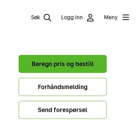
Søk
Logg inn
Meny
Beregn pris og bestill
Forhåndsmelding
Send forespørsel