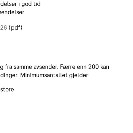
elser i god tid
sendelser
026
(pdf)
g fra samme avsender. Færre enn 200 kan
ndinger. Minimumsantallet gjelder:
 store