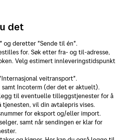
du det
" og deretter "Sende til én".
illes for. Søk etter fra- og til-adresse,
boken. Velg estimert innleveringstidspunkt
"Internasjonal veitransport".
 samt Incoterm (der det er aktuelt).
egg til eventuelle tilleggstjenester for å
tjenesten, vil din avtalepris vises.
nsnummer for eksport og/eller import.
elger, samt når sendingen er klar for
ester.
taker og kjøper. Her kan du også legge til