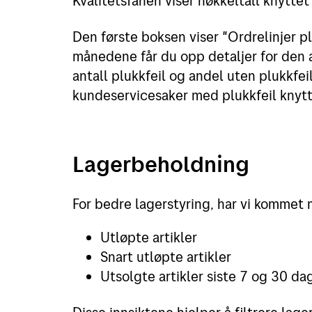
Kvalitetsfanen viser nøkkeltall knyttet 
Den første boksen viser "Ordrelinjer plu
månedene får du opp detaljer for den a
antall plukkfeil og andel uten plukkfeil
kundeservicesaker med plukkfeil knyt
Lagerbeholdning
For bedre lagerstyring, har vi kommet m
Utløpte artikler
Snart utløpte artikler
Utsolgte artikler siste 7 og 30 da