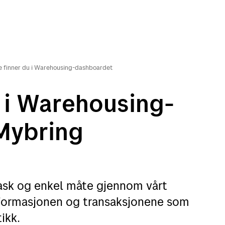
e finner du i Warehousing-dashboardet
u i Warehousing-
Mybring
rask og enkel måte gjennom vårt
informasjonen og transaksjonene som
tikk.