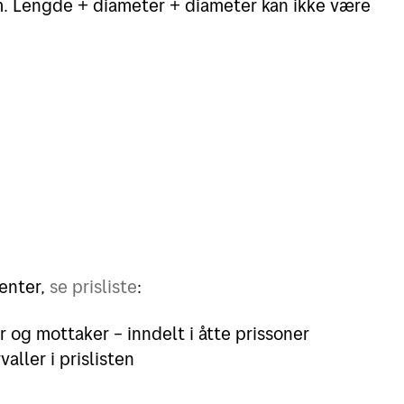
. Lengde + diameter + diameter kan ikke være
enter,
se prisliste
:
og mottaker – inndelt i åtte prissoner
aller i prislisten