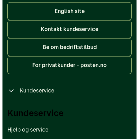
English site
Kontakt kundeservice
Be om bedriftstilbud
For privatkunder - posten.no
Kundeservice
Hjelp og service
Kundeservice
Sporing - vanlige spørsmål
Hjelp og service
Driftsmeldinger