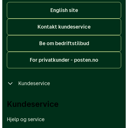
English site
Kontakt kundeservice
Be om bedriftstilbud
For privatkunder - posten.no
Kundeservice
Hjelp og service
Kundeservice
Sporing - vanlige spørsmål
Hjelp og service
Driftsmeldinger