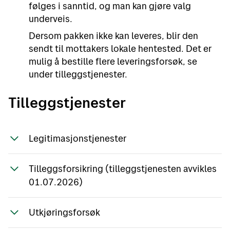
følges i sanntid, og man kan gjøre valg
underveis.
Dersom pakken ikke kan leveres, blir den
sendt til mottakers lokale hentested. Det er
mulig å bestille flere leveringsforsøk, se
under tilleggstjenester.
Tilleggstjenester
Legitimasjonstjenester
Ønsker du at mottaker skal vise legitimasjon
Tilleggsforsikring (tilleggstjenesten avvikles
ved utlevering, kan du bestille dette gjennom
01.07.2026)
EDI. Mottakeren din får varsel om at bedriften
din ønsker at han eller hun skal legitimere
Bring tilbyr tilleggsforsikring i tilknytning til
seg.
Utkjøringsforsøk
noen av våre pakketjenester. Denne
forsikringen kan du bestille via EDI* –