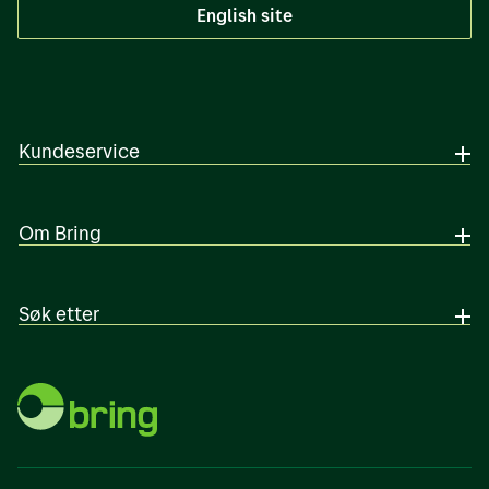
vil ikke forsikringen være gyldig.
English site
Avbestilling og endring
Endring av bestilling kan gjøres fram til vi har
mottatt godset. Endringen må gjøres via EDI-
forhåndsmelding.
Kundeservice
Premie/pris
Om Bring
Premie er 0,3 % av forsikringssum/vareverdi
med minstepremie 30 kroner. Egenandel er
250 kroner per erstatningstilfelle. Maksimal
Søk etter
forsikringssum er 25.000 kroner. Dersom du
oppgir høyere vareverdi enn 25.000 kroner,
vil du kun faktureres 0,3 % av 25.000 kroner.
Eksempel: Varens verdi er 12.000 kroner.
Premie = 12.000 x 0,003 (0,3%) = 36 kroner
(minstepremie 30 kroner). Premien vil