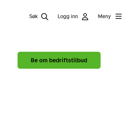
Søk
Logg inn
Meny
Be om bedriftstilbud