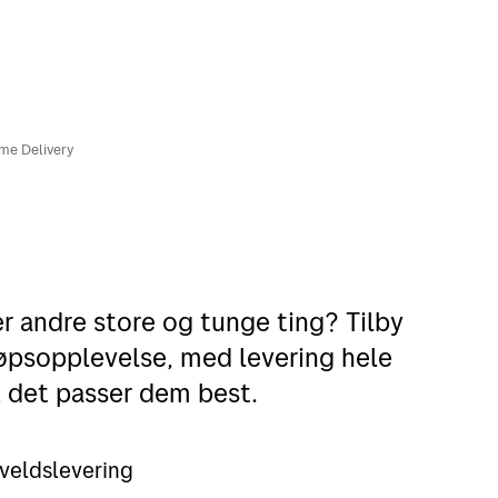
me Delivery
er andre store og tunge ting? Tilby
øpsopplevelse, med levering hele
ik det passer dem best.
kveldslevering