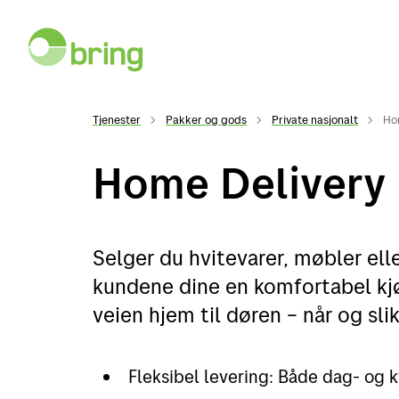
Tjenester
Pakker og gods
Private nasjonalt
Ho
Home Delivery
Selger du hvitevarer, møbler ell
kundene dine en komfortabel kj
veien hjem til døren – når og sl
Fleksibel levering: Både dag- og 